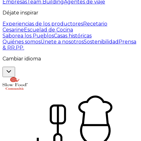
Empresas
Team Building
Agentes de viaje
Déjate inspirar
Experiencias de los productores
Recetario
Cesarine
Escuelad de Cocina
Saborea los Pueblos
Casas históricas
Quiénes somos
Únete a nosotros
Sostenibilidad
Prensa
& RR.PP.
Cambiar idioma