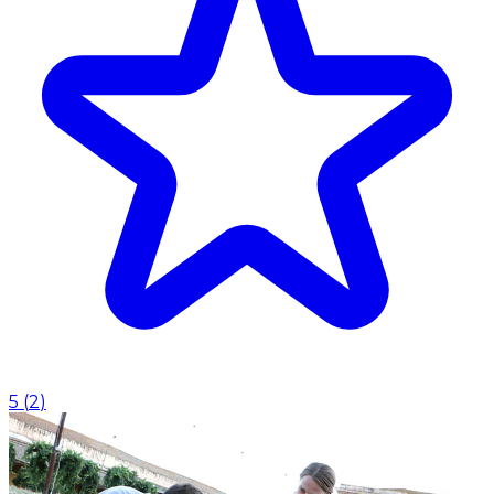
5
(
2
)