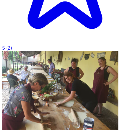
5
(
2
)