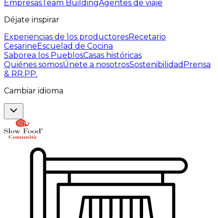
Empresas
Team Building
Agentes de viaje
Déjate inspirar
Experiencias de los productores
Recetario
Cesarine
Escuelad de Cocina
Saborea los Pueblos
Casas históricas
Quiénes somos
Únete a nosotros
Sostenibilidad
Prensa
& RR.PP.
Cambiar idioma