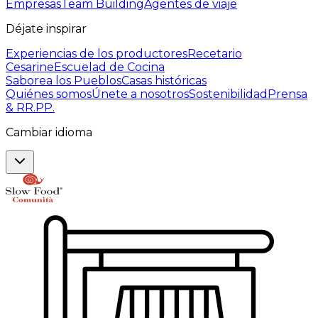
Empresas
Team Building
Agentes de viaje
Déjate inspirar
Experiencias de los productores
Recetario
Cesarine
Escuelad de Cocina
Saborea los Pueblos
Casas históricas
Quiénes somos
Únete a nosotros
Sostenibilidad
Prensa
& RR.PP.
Cambiar idioma