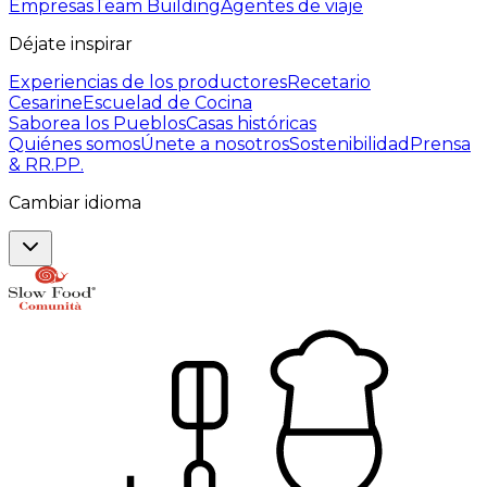
Empresas
Team Building
Agentes de viaje
Déjate inspirar
Experiencias de los productores
Recetario
Cesarine
Escuelad de Cocina
Saborea los Pueblos
Casas históricas
Quiénes somos
Únete a nosotros
Sostenibilidad
Prensa
& RR.PP.
Cambiar idioma