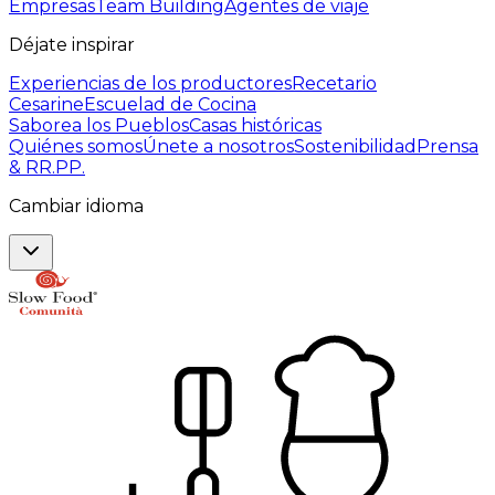
Empresas
Team Building
Agentes de viaje
Déjate inspirar
Experiencias de los productores
Recetario
Cesarine
Escuelad de Cocina
Saborea los Pueblos
Casas históricas
Quiénes somos
Únete a nosotros
Sostenibilidad
Prensa
& RR.PP.
Cambiar idioma