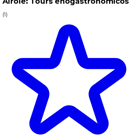
Airole: Tours enogastronómicos
(
1
)