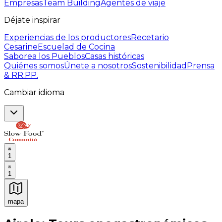
Empresas
Team Building
Agentes de viaje
Déjate inspirar
Experiencias de los productores
Recetario
Cesarine
Escuelad de Cocina
Saborea los Pueblos
Casas históricas
Quiénes somos
Únete a nosotros
Sostenibilidad
Prensa
& RR.PP.
Cambiar idioma
1
1
mapa
Experiencias culinarias inolvidables: Experiencias gast