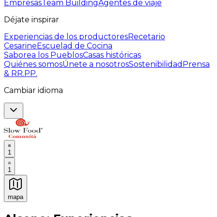
Empresas
Team Building
Agentes de viaje
Déjate inspirar
Experiencias de los productores
Recetario
Cesarine
Escuelad de Cocina
Saborea los Pueblos
Casas históricas
Quiénes somos
Únete a nosotros
Sostenibilidad
Prensa
& RR.PP.
Cambiar idioma
1
1
mapa
Experiencias culinarias inolvidables: Experiencias gast