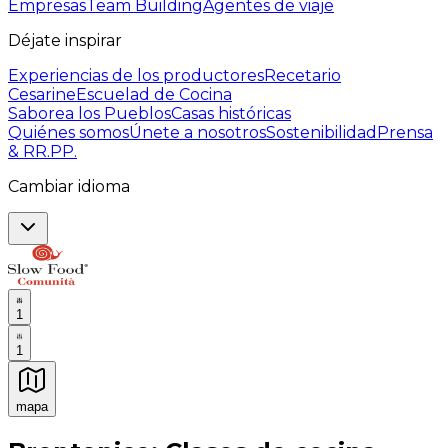
Empresas
Team Building
Agentes de viaje
Déjate inspirar
Experiencias de los productores
Recetario
Cesarine
Escuelad de Cocina
Saborea los Pueblos
Casas históricas
Quiénes somos
Únete a nosotros
Sostenibilidad
Prensa
& RR.PP.
Cambiar idioma
1
1
mapa
Experiencias culinarias inolvidables: Experiencias gast