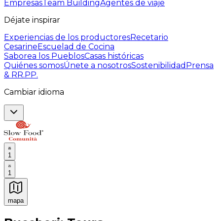
Empresas
Team Building
Agentes de viaje
Déjate inspirar
Experiencias de los productores
Recetario
Cesarine
Escuelad de Cocina
Saborea los Pueblos
Casas históricas
Quiénes somos
Únete a nosotros
Sostenibilidad
Prensa
& RR.PP.
Cambiar idioma
1
1
mapa
Experiencias culinarias inolvidables: Experiencias gast