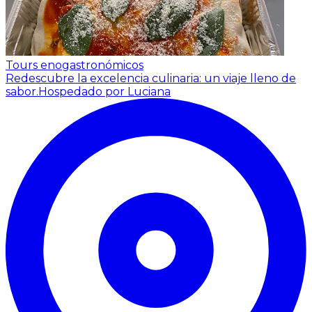
Tours enogastronómicos
Redescubre la excelencia culinaria: un viaje lleno de
sabor.
Hospedado por Luciana