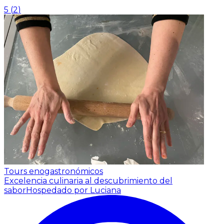
5
(
2
)
Tours enogastronómicos
Excelencia culinaria al descubrimiento del
sabor
Hospedado por Luciana