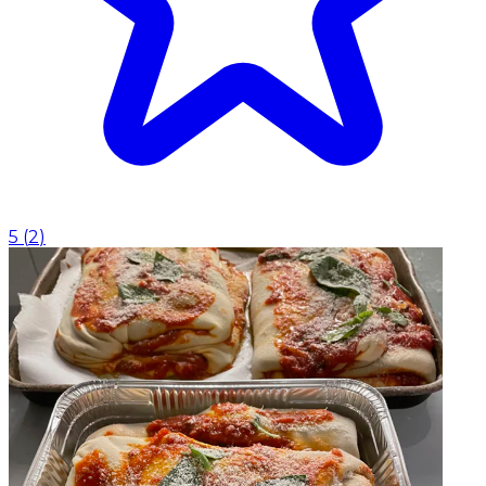
5
(
2
)