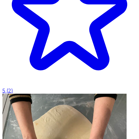
5
(
2
)