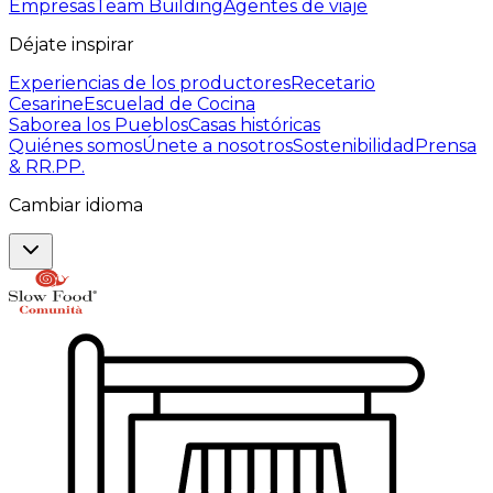
Empresas
Team Building
Agentes de viaje
Déjate inspirar
Experiencias de los productores
Recetario
Cesarine
Escuelad de Cocina
Saborea los Pueblos
Casas históricas
Quiénes somos
Únete a nosotros
Sostenibilidad
Prensa
& RR.PP.
Cambiar idioma