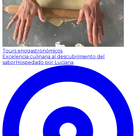
Tours enogastronómicos
Excelencia culinaria al descubrimiento del
sabor
Hospedado por Luciana