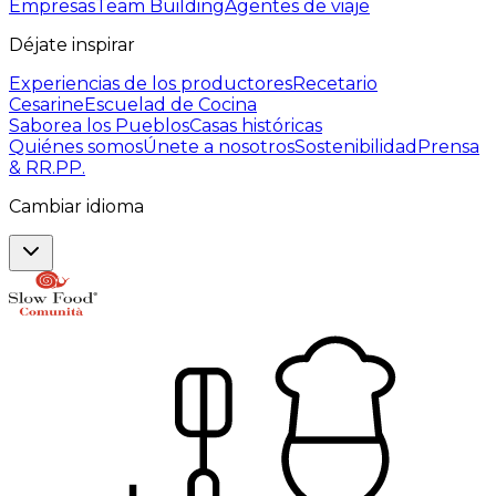
Empresas
Team Building
Agentes de viaje
Déjate inspirar
Experiencias de los productores
Recetario
Cesarine
Escuelad de Cocina
Saborea los Pueblos
Casas históricas
Quiénes somos
Únete a nosotros
Sostenibilidad
Prensa
& RR.PP.
Cambiar idioma