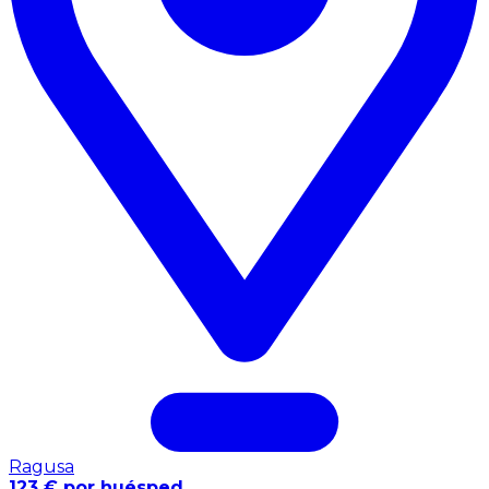
Ragusa
123 € por huésped