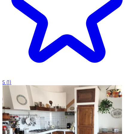
5
(
1
)