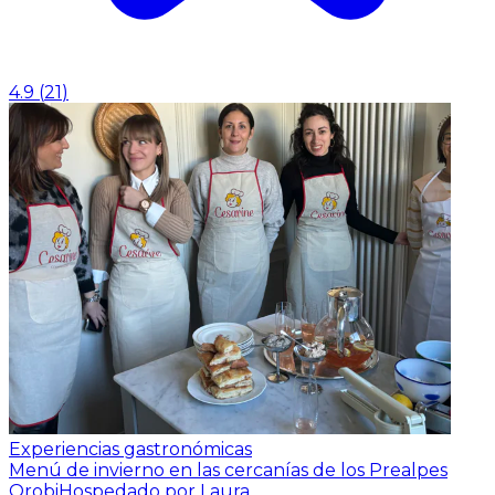
4.9
(
21
)
Experiencias gastronómicas
Menú de invierno en las cercanías de los Prealpes
Orobi
Hospedado por Laura