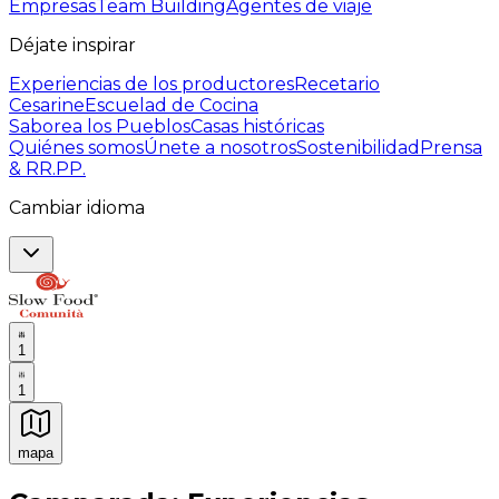
Empresas
Team Building
Agentes de viaje
Déjate inspirar
Experiencias de los productores
Recetario
Cesarine
Escuelad de Cocina
Saborea los Pueblos
Casas históricas
Quiénes somos
Únete a nosotros
Sostenibilidad
Prensa
& RR.PP.
Cambiar idioma
1
1
mapa
Experiencias culinarias inolvidables: Experiencias gast