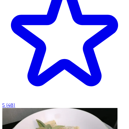
5
(
48
)