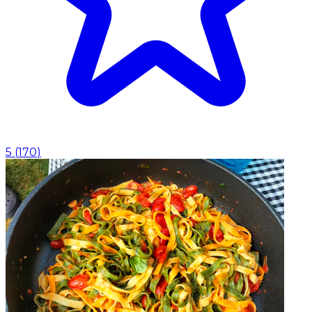
5
(
170
)