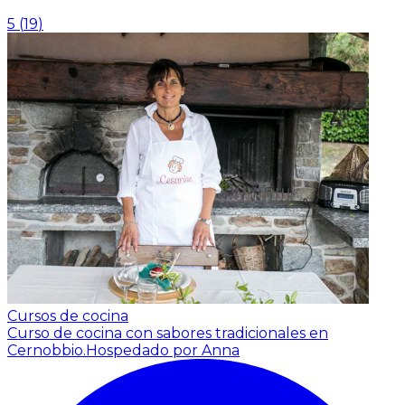
5
(
19
)
Cursos de cocina
Curso de cocina con sabores tradicionales en
Cernobbio.
Hospedado por Anna