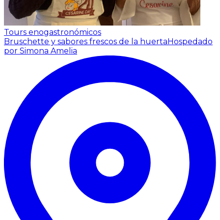
Tours enogastronómicos
Bruschette y sabores frescos de la huerta
Hospedado
por Simona Amelia