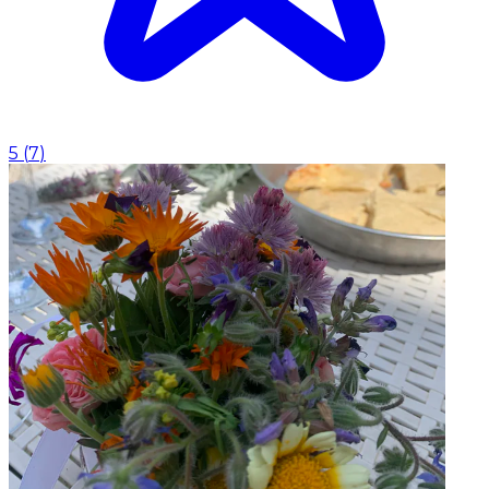
5
(
7
)