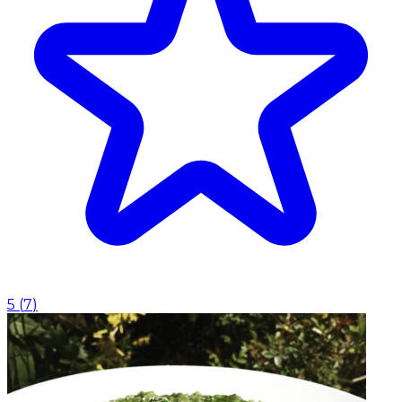
5
(
7
)