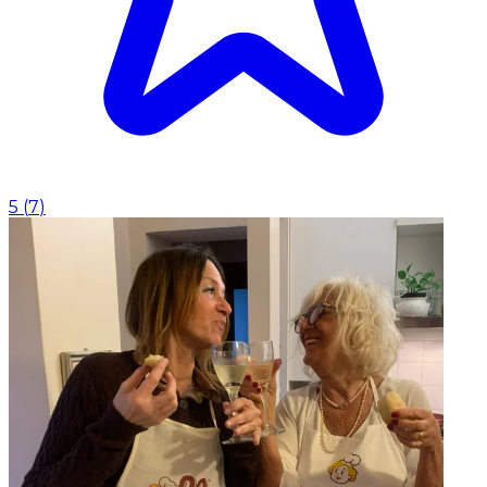
5
(
7
)