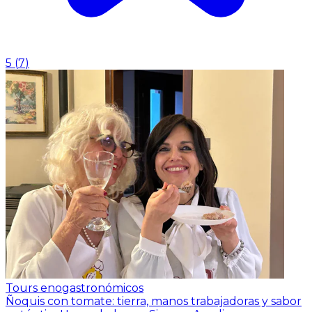
5
(
7
)
Tours enogastronómicos
Ñoquis con tomate: tierra, manos trabajadoras y sabor