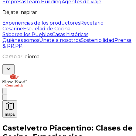
Empresas
Team Building
Agentes de viaje
Déjate inspirar
Experiencias de los productores
Recetario
Cesarine
Escuelad de Cocina
Saborea los Pueblos
Casas históricas
Quiénes somos
Únete a nosotros
Sostenibilidad
Prensa
& RR.PP.
Cambiar idioma
mapa
Experiencias culinarias inolvidables: Experiencias gast
Castelvetro Piacentino: Clases de