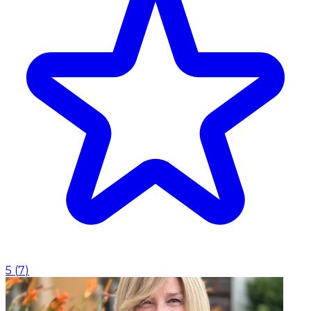
5
(
7
)