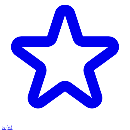
5
(
8
)