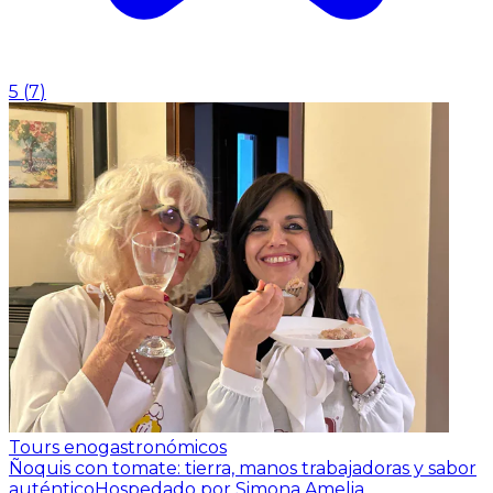
5
(
7
)
Tours enogastronómicos
Ñoquis con tomate: tierra, manos trabajadoras y sabor
auténtico
Hospedado por Simona Amelia