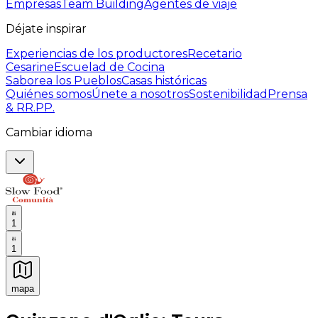
Empresas
Team Building
Agentes de viaje
Déjate inspirar
Experiencias de los productores
Recetario
Cesarine
Escuelad de Cocina
Saborea los Pueblos
Casas históricas
Quiénes somos
Únete a nosotros
Sostenibilidad
Prensa
& RR.PP.
Cambiar idioma
1
1
mapa
Experiencias culinarias inolvidables: Experiencias gast