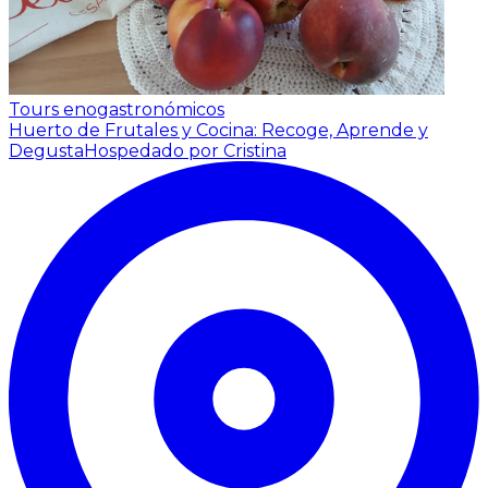
Tours enogastronómicos
Huerto de Frutales y Cocina: Recoge, Aprende y
Degusta
Hospedado por Cristina