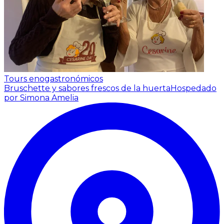
Tours enogastronómicos
Bruschette y sabores frescos de la huerta
Hospedado
por Simona Amelia