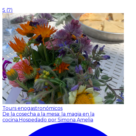
5
(
7
)
Tours enogastronómicos
De la cosecha a la mesa: la magia en la
cocina.
Hospedado por Simona Amelia