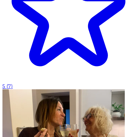
5
(
7
)