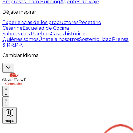
Empresas
Team Building
Agentes de viaje
Déjate inspirar
Experiencias de los productores
Recetario
Cesarine
Escuelad de Cocina
Saborea los Pueblos
Casas históricas
Quiénes somos
Únete a nosotros
Sostenibilidad
Prensa
& RR.PP.
Cambiar idioma
1
1
mapa
Experiencias culinarias inolvidables: Experiencias gast