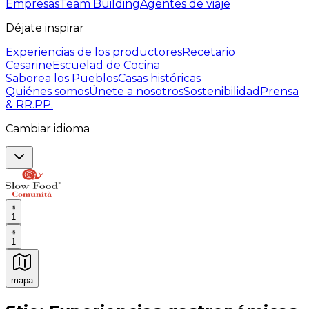
Empresas
Team Building
Agentes de viaje
Déjate inspirar
Experiencias de los productores
Recetario
Cesarine
Escuelad de Cocina
Saborea los Pueblos
Casas históricas
Quiénes somos
Únete a nosotros
Sostenibilidad
Prensa
& RR.PP.
Cambiar idioma
1
1
mapa
Experiencias culinarias inolvidables: Experiencias gast