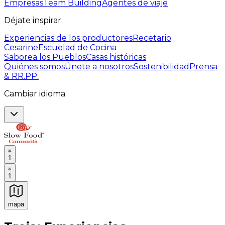
Empresas
Team Building
Agentes de viaje
Déjate inspirar
Experiencias de los productores
Recetario
Cesarine
Escuelad de Cocina
Saborea los Pueblos
Casas históricas
Quiénes somos
Únete a nosotros
Sostenibilidad
Prensa
& RR.PP.
Cambiar idioma
1
1
mapa
Experiencias culinarias inolvidables: Experiencias gast