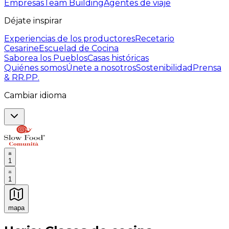
Empresas
Team Building
Agentes de viaje
Déjate inspirar
Experiencias de los productores
Recetario
Cesarine
Escuelad de Cocina
Saborea los Pueblos
Casas históricas
Quiénes somos
Únete a nosotros
Sostenibilidad
Prensa
& RR.PP.
Cambiar idioma
1
1
mapa
Experiencias culinarias inolvidables: Experiencias gast