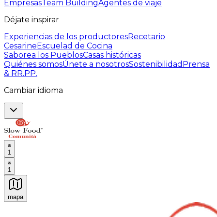
Empresas
Team Building
Agentes de viaje
Déjate inspirar
Experiencias de los productores
Recetario
Cesarine
Escuelad de Cocina
Saborea los Pueblos
Casas históricas
Quiénes somos
Únete a nosotros
Sostenibilidad
Prensa
& RR.PP.
Cambiar idioma
1
1
mapa
Experiencias culinarias inolvidables: Experiencias gast