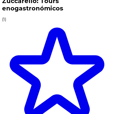
Zuccarello: Tours
enogastronómicos
(
1
)