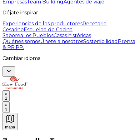
Empresas
Team Building
Agentes de viaje
Déjate inspirar
Experiencias de los productores
Recetario
Cesarine
Escuelad de Cocina
Saborea los Pueblos
Casas históricas
Quiénes somos
Únete a nosotros
Sostenibilidad
Prensa
& RR.PP.
Cambiar idioma
1
1
mapa
Experiencias culinarias inolvidables: Experiencias gast