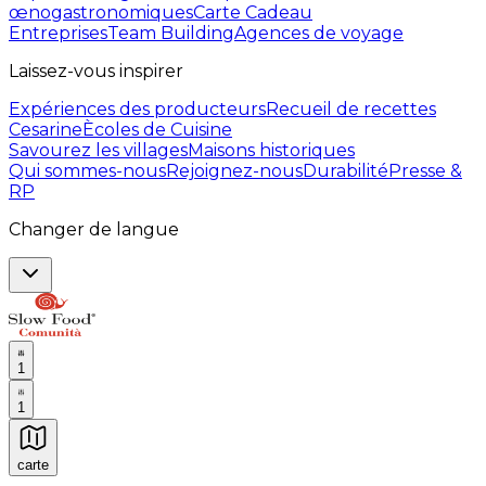
œnogastronomiques
Carte Cadeau
Entreprises
Team Building
Agences de voyage
Laissez-vous inspirer
Expériences des producteurs
Recueil de recettes
Cesarine
Ècoles de Cuisine
Savourez les villages
Maisons historiques
Qui sommes-nous
Rejoignez-nous
Durabilité
Presse &
RP
Changer de langue
1
1
carte