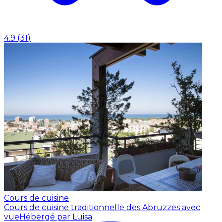
4.9
(
31
)
Cours de cuisine
Cours de cuisine traditionnelle des Abruzzes avec
vue
Hébergé par Luisa