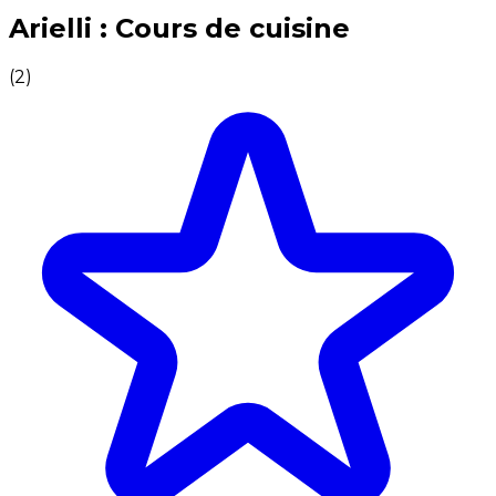
Expériences culinaires inoubliables : Expériences gas
Arielli : Cours de cuisine
(
2
)