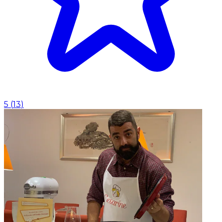
5
(
13
)