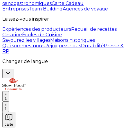
œnogastronomiques
Carte Cadeau
Entreprises
Team Building
Agences de voyage
Laissez-vous inspirer
Expériences des producteurs
Recueil de recettes
Cesarine
Ècoles de Cuisine
Savourez les villages
Maisons historiques
Qui sommes-nous
Rejoignez-nous
Durabilité
Presse &
RP
Changer de langue
1
1
carte