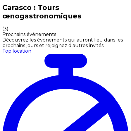
Expériences culinaires inoubliables : Expériences gas
Carasco : Tours
œnogastronomiques
(
3
)
Prochains événements
Découvrez les événements qui auront lieu dans les
prochains jours et rejoignez d'autres invités
Top location