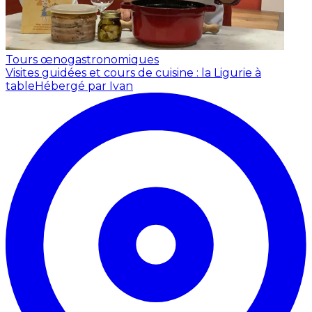
Tours œnogastronomiques
Visites guidées et cours de cuisine : la Ligurie à
table
Hébergé par Ivan