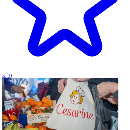
5
(
3
)