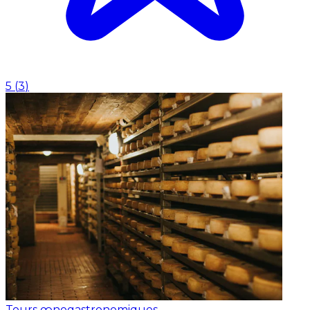
5
(
3
)
Tours œnogastronomiques