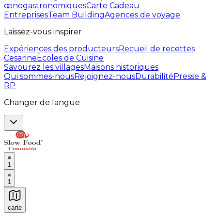
œnogastronomiques
Carte Cadeau
Entreprises
Team Building
Agences de voyage
Laissez-vous inspirer
Expériences des producteurs
Recueil de recettes
Cesarine
Ècoles de Cuisine
Savourez les villages
Maisons historiques
Qui sommes-nous
Rejoignez-nous
Durabilité
Presse &
RP
Changer de langue
1
1
carte