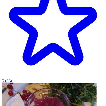
5
(
26
)