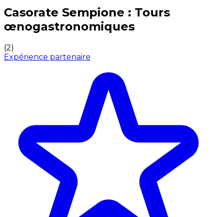
Expériences culinaires inoubliables : Expériences gas
Casorate Sempione : Tours
œnogastronomiques
(
2
)
Expérience partenaire