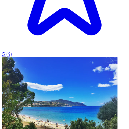
5
(
4
)