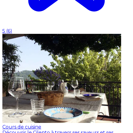
5
(
6
)
Cours de cuisine
Découvrir le Cilento à travers ses saveurs et ses