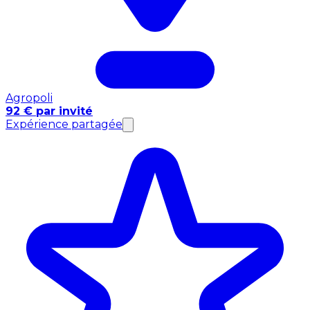
Agropoli
92 € par invité
Expérience partagée