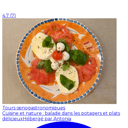
4.7
(
7
)
Tours œnogastronomiques
Cuisine et nature : balade dans les potagers et plats
délicieux
Hébergé par Antonia