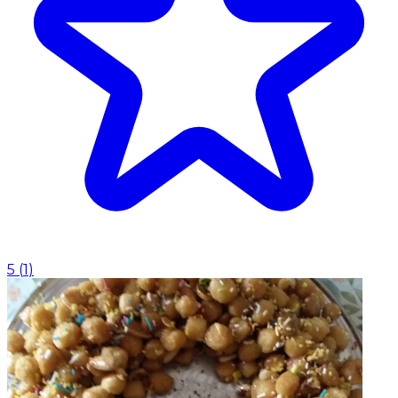
5
(
1
)