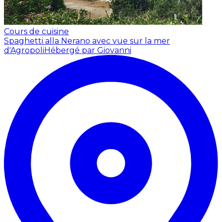
Cours de cuisine
Spaghetti alla Nerano avec vue sur la mer
d'Agropoli
Hébergé par Giovanni