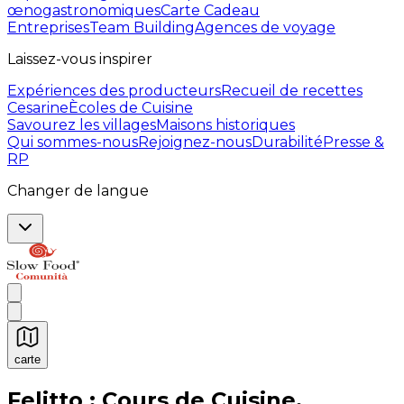
œnogastronomiques
Carte Cadeau
Entreprises
Team Building
Agences de voyage
Laissez-vous inspirer
Expériences des producteurs
Recueil de recettes
Cesarine
Ècoles de Cuisine
Savourez les villages
Maisons historiques
Qui sommes-nous
Rejoignez-nous
Durabilité
Presse &
RP
Changer de langue
carte
Expériences culinaires inoubliables : Expériences gas
Felitto : Cours de Cuisine,