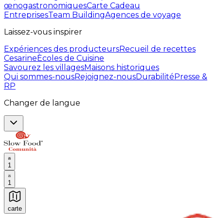
œnogastronomiques
Carte Cadeau
Entreprises
Team Building
Agences de voyage
Laissez-vous inspirer
Expériences des producteurs
Recueil de recettes
Cesarine
Ècoles de Cuisine
Savourez les villages
Maisons historiques
Qui sommes-nous
Rejoignez-nous
Durabilité
Presse &
RP
Changer de langue
1
1
carte
Expériences culinaires inoubliables : Expériences gas