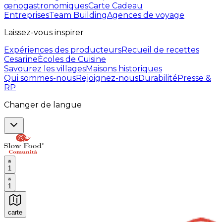
œnogastronomiques
Carte Cadeau
Entreprises
Team Building
Agences de voyage
Laissez-vous inspirer
Expériences des producteurs
Recueil de recettes
Cesarine
Ècoles de Cuisine
Savourez les villages
Maisons historiques
Qui sommes-nous
Rejoignez-nous
Durabilité
Presse &
RP
Changer de langue
1
1
carte
Expériences culinaires inoubliables : Expériences gas