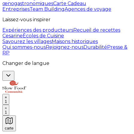
œnogastronomiques
Carte Cadeau
Entreprises
Team Building
Agences de voyage
Laissez-vous inspirer
Expériences des producteurs
Recueil de recettes
Cesarine
Ècoles de Cuisine
Savourez les villages
Maisons historiques
Qui sommes-nous
Rejoignez-nous
Durabilité
Presse &
RP
Changer de langue
1
1
carte