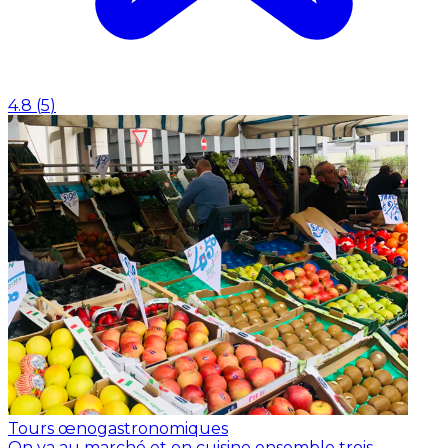
4.8
(
5
)
Tours œnogastronomiques
On va au marché et on cuisine ensemble trois