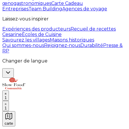
œnogastronomiques
Carte Cadeau
Entreprises
Team Building
Agences de voyage
Laissez-vous inspirer
Expériences des producteurs
Recueil de recettes
Cesarine
Ècoles de Cuisine
Savourez les villages
Maisons historiques
Qui sommes-nous
Rejoignez-nous
Durabilité
Presse &
RP
Changer de langue
1
1
carte