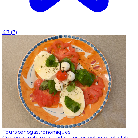
4.7
(
7
)
Tours œnogastronomiques
Cuisine et nature : balade dans les potagers et plats