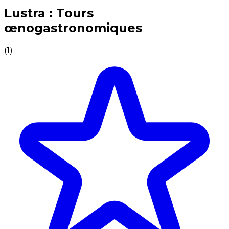
Expériences culinaires inoubliables : Expériences gas
Lustra : Tours
œnogastronomiques
(
1
)