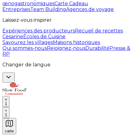
œnogastronomiques
Carte Cadeau
Entreprises
Team Building
Agences de voyage
Laissez-vous inspirer
Expériences des producteurs
Recueil de recettes
Cesarine
Ècoles de Cuisine
Savourez les villages
Maisons historiques
Qui sommes-nous
Rejoignez-nous
Durabilité
Presse &
RP
Changer de langue
1
1
carte