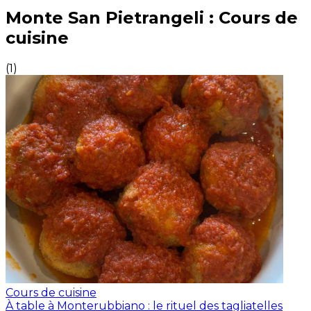
Expériences culinaires inoubliables : Expériences gas
Monte San Pietrangeli : Cours de
cuisine
(
1
)
Cours de cuisine
À table à Monterubbiano : le rituel des tagliatelles