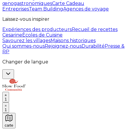
œnogastronomiques
Carte Cadeau
Entreprises
Team Building
Agences de voyage
Laissez-vous inspirer
Expériences des producteurs
Recueil de recettes
Cesarine
Ècoles de Cuisine
Savourez les villages
Maisons historiques
Qui sommes-nous
Rejoignez-nous
Durabilité
Presse &
RP
Changer de langue
1
1
carte