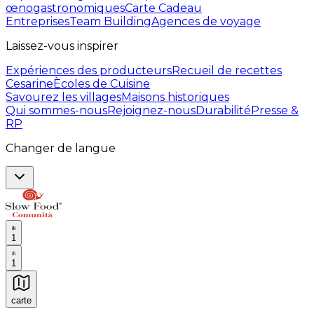
œnogastronomiques
Carte Cadeau
Entreprises
Team Building
Agences de voyage
Laissez-vous inspirer
Expériences des producteurs
Recueil de recettes
Cesarine
Ècoles de Cuisine
Savourez les villages
Maisons historiques
Qui sommes-nous
Rejoignez-nous
Durabilité
Presse &
RP
Changer de langue
1
1
carte