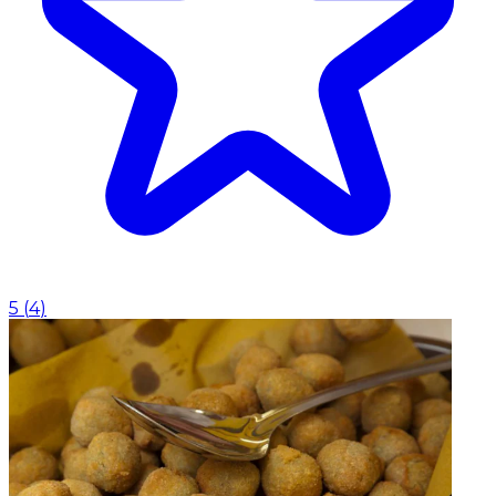
5
(
4
)