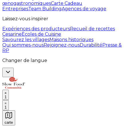
œnogastronomiques
Carte Cadeau
Entreprises
Team Building
Agences de voyage
Laissez-vous inspirer
Expériences des producteurs
Recueil de recettes
Cesarine
Ècoles de Cuisine
Savourez les villages
Maisons historiques
Qui sommes-nous
Rejoignez-nous
Durabilité
Presse &
RP
Changer de langue
1
1
carte