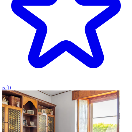
5
(
1
)