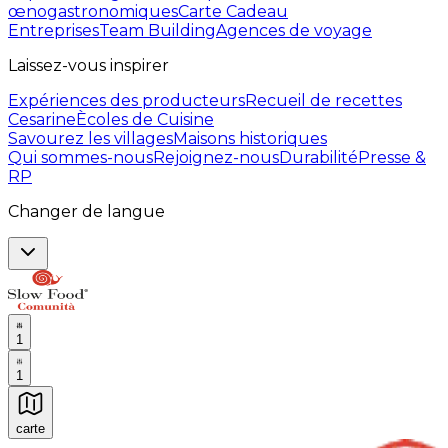
œnogastronomiques
Carte Cadeau
Entreprises
Team Building
Agences de voyage
Laissez-vous inspirer
Expériences des producteurs
Recueil de recettes
Cesarine
Ècoles de Cuisine
Savourez les villages
Maisons historiques
Qui sommes-nous
Rejoignez-nous
Durabilité
Presse &
RP
Changer de langue
1
1
carte
Expériences culinaires inoubliables : Expériences gas