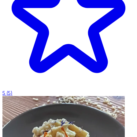
5
(
5
)