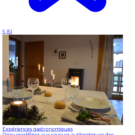
5
(
5
)
Expériences gastronomiques
Déjeuner/dîner aux saveurs authentiques des