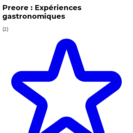
Expériences culinaires inoubliables : Expériences gas
Preore : Expériences
gastronomiques
(
2
)