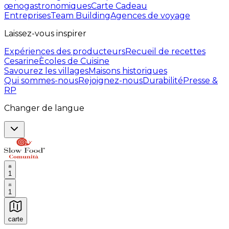
œnogastronomiques
Carte Cadeau
Entreprises
Team Building
Agences de voyage
Laissez-vous inspirer
Expériences des producteurs
Recueil de recettes
Cesarine
Ècoles de Cuisine
Savourez les villages
Maisons historiques
Qui sommes-nous
Rejoignez-nous
Durabilité
Presse &
RP
Changer de langue
1
1
carte