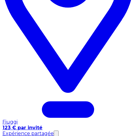
Fiuggi
123 € par invité
Expérience partagée