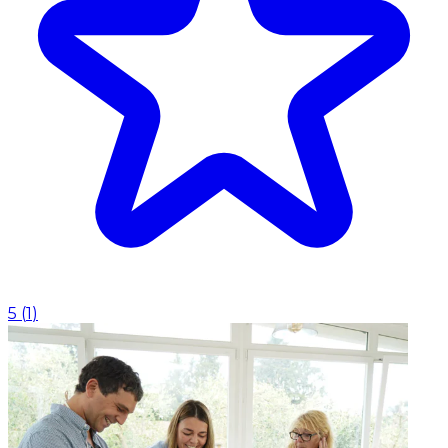
5
(
1
)