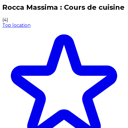
Expériences culinaires inoubliables : Expériences gas
Rocca Massima : Cours de cuisine
(
4
)
Top location