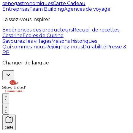
œnogastronomiques
Carte Cadeau
Entreprises
Team Building
Agences de voyage
Laissez-vous inspirer
Expériences des producteurs
Recueil de recettes
Cesarine
Ècoles de Cuisine
Savourez les villages
Maisons historiques
Qui sommes-nous
Rejoignez-nous
Durabilité
Presse &
RP
Changer de langue
1
1
carte