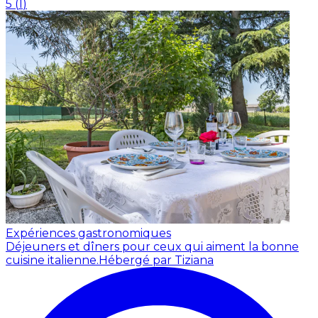
5
(
1
)
Expériences gastronomiques
Déjeuners et dîners pour ceux qui aiment la bonne
cuisine italienne.
Hébergé par Tiziana