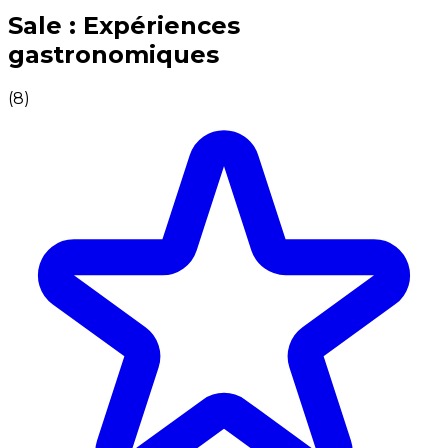
Expériences culinaires inoubliables : Expériences gas
Sale : Expériences
gastronomiques
(
8
)