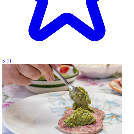
5
(
1
)