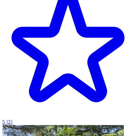
5
(
2
)