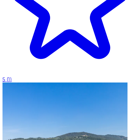
5
(
1
)