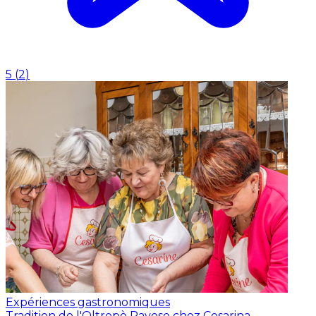
5
(
2
)
Expériences gastronomiques
Tradition de l'Oltrepò Pavese chez Cesarina