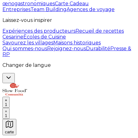
œnogastronomiques
Carte Cadeau
Entreprises
Team Building
Agences de voyage
Laissez-vous inspirer
Expériences des producteurs
Recueil de recettes
Cesarine
Ècoles de Cuisine
Savourez les villages
Maisons historiques
Qui sommes-nous
Rejoignez-nous
Durabilité
Presse &
RP
Changer de langue
1
1
carte