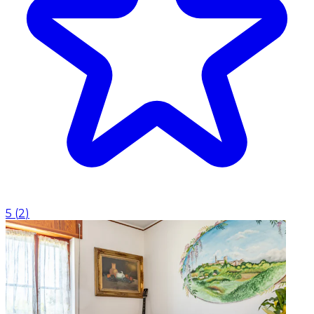
5
(
2
)