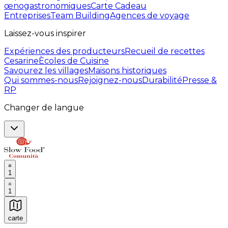
œnogastronomiques
Carte Cadeau
Entreprises
Team Building
Agences de voyage
Laissez-vous inspirer
Expériences des producteurs
Recueil de recettes
Cesarine
Ècoles de Cuisine
Savourez les villages
Maisons historiques
Qui sommes-nous
Rejoignez-nous
Durabilité
Presse &
RP
Changer de langue
1
1
carte