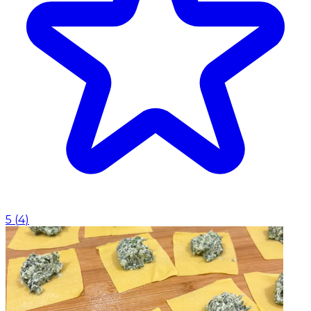
5
(
4
)