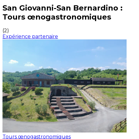
Expériences culinaires inoubliables : Expériences gas
San Giovanni-San Bernardino :
Tours œnogastronomiques
(
2
)
Expérience partenaire
Tours œnogastronomiques