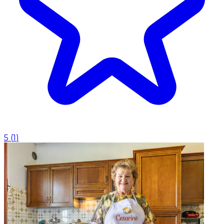
5
(
1
)