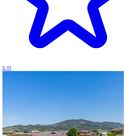
5
(
1
)