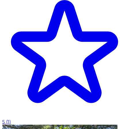
5
(
1
)