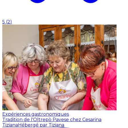
5
(
2
)
Expériences gastronomiques
Tradition de l'Oltrepò Pavese chez Cesarina
Tiziana
Hébergé par Tiziana