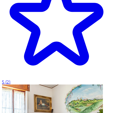
5
(
2
)