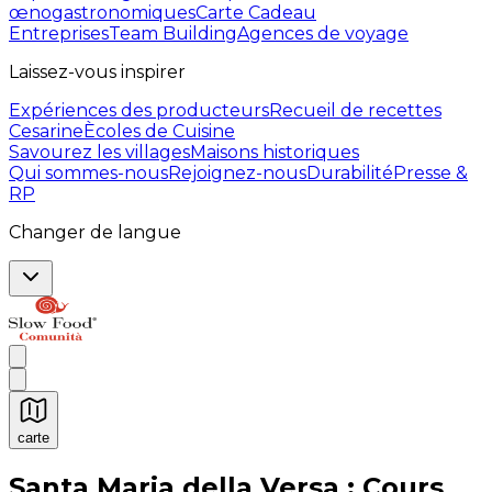
œnogastronomiques
Carte Cadeau
Entreprises
Team Building
Agences de voyage
Laissez-vous inspirer
Expériences des producteurs
Recueil de recettes
Cesarine
Ècoles de Cuisine
Savourez les villages
Maisons historiques
Qui sommes-nous
Rejoignez-nous
Durabilité
Presse &
RP
Changer de langue
carte
Expériences culinaires inoubliables : Expériences gas
Santa Maria della Versa : Cours