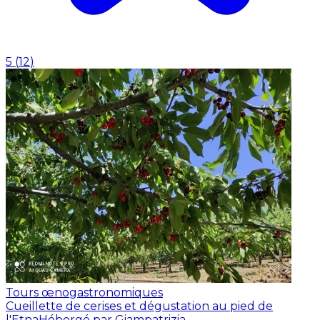
5
(
12
)
Tours œnogastronomiques
Cueillette de cerises et dégustation au pied de
l'Etna
Hébergé par Giampatrizia