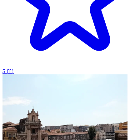
5
(
11
)