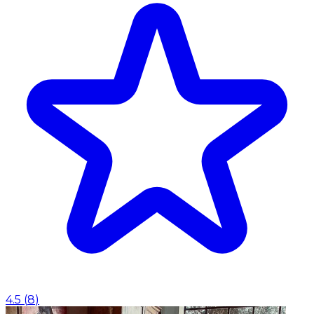
4.5
(
8
)