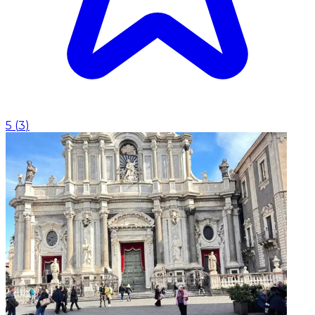
5
(
3
)