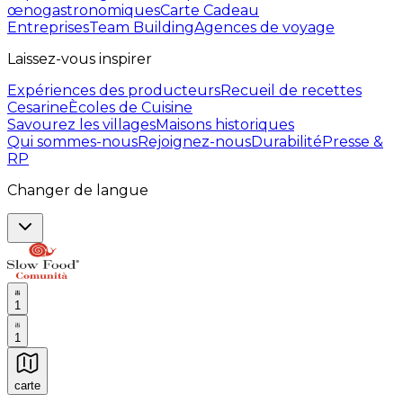
œnogastronomiques
Carte Cadeau
Entreprises
Team Building
Agences de voyage
Laissez-vous inspirer
Expériences des producteurs
Recueil de recettes
Cesarine
Ècoles de Cuisine
Savourez les villages
Maisons historiques
Qui sommes-nous
Rejoignez-nous
Durabilité
Presse &
RP
Changer de langue
1
1
carte