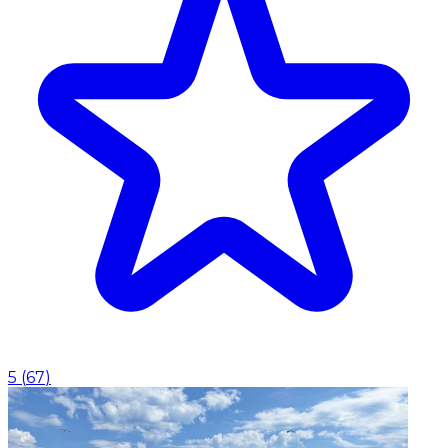
5
(
67
)