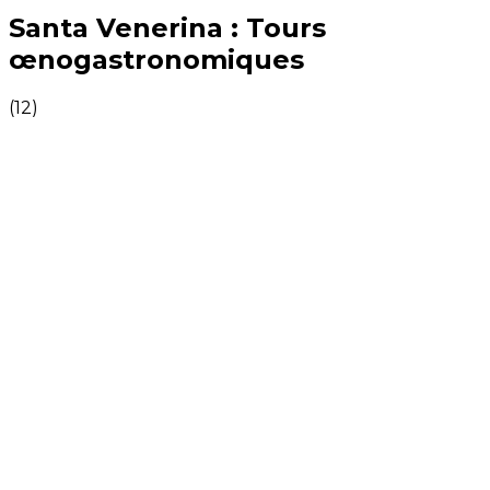
Expériences culinaires inoubliables : Expériences gas
Santa Venerina : Tours
œnogastronomiques
(
12
)