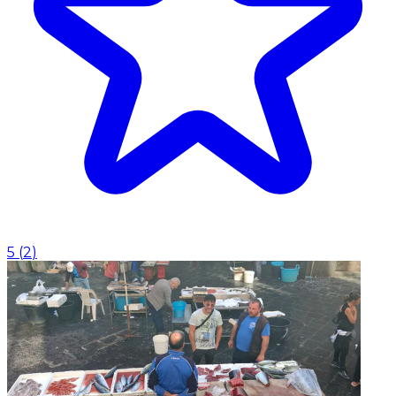
5
(
2
)