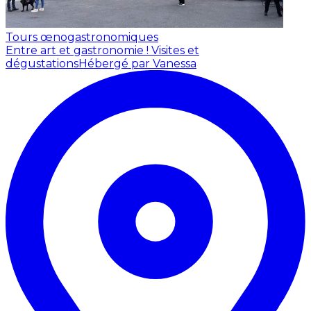
Tours œnogastronomiques
Entre art et gastronomie ! Visites et
dégustations
Hébergé par Vanessa