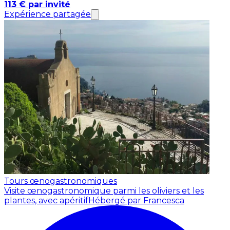
113 € par invité
Expérience partagée
Tours œnogastronomiques
Visite œnogastronomique parmi les oliviers et les
plantes, avec apéritif
Hébergé par Francesca