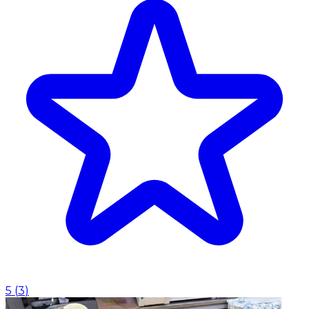
5
(
3
)