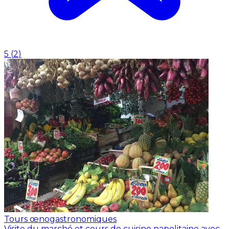
5
(
2
)
Tours œnogastronomiques
Visite du marché et cours de cuisine napolitaine avec