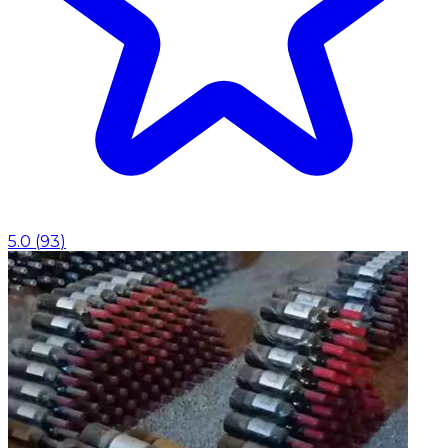
5.0
(
93
)