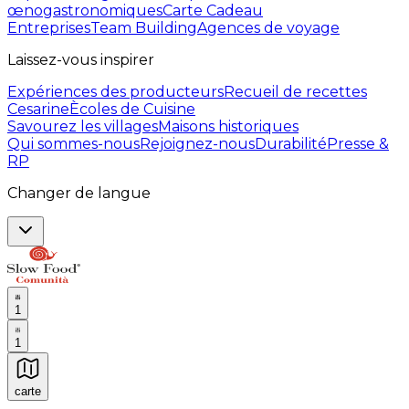
œnogastronomiques
Carte Cadeau
Entreprises
Team Building
Agences de voyage
Laissez-vous inspirer
Expériences des producteurs
Recueil de recettes
Cesarine
Ècoles de Cuisine
Savourez les villages
Maisons historiques
Qui sommes-nous
Rejoignez-nous
Durabilité
Presse &
RP
Changer de langue
1
1
carte