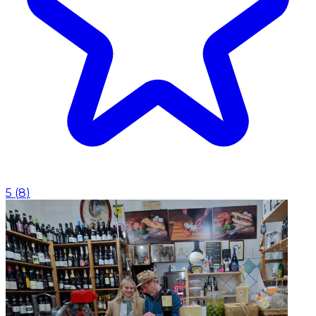
5
(
8
)