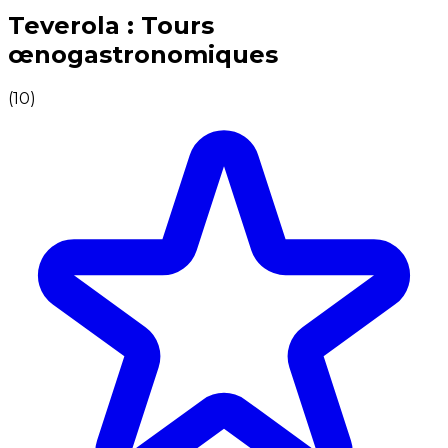
Expériences culinaires inoubliables : Expériences gas
Teverola : Tours
œnogastronomiques
(
10
)