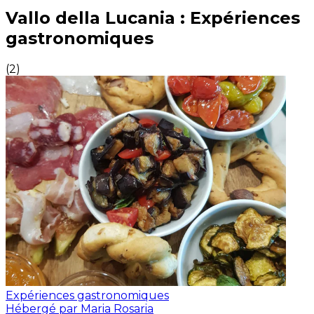
Expériences culinaires inoubliables : Expériences gas
Vallo della Lucania : Expériences
gastronomiques
(
2
)
Expériences gastronomiques
Hébergé par Maria Rosaria