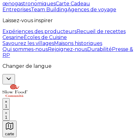
œnogastronomiques
Carte Cadeau
Entreprises
Team Building
Agences de voyage
Laissez-vous inspirer
Expériences des producteurs
Recueil de recettes
Cesarine
Ècoles de Cuisine
Savourez les villages
Maisons historiques
Qui sommes-nous
Rejoignez-nous
Durabilité
Presse &
RP
Changer de langue
1
1
carte