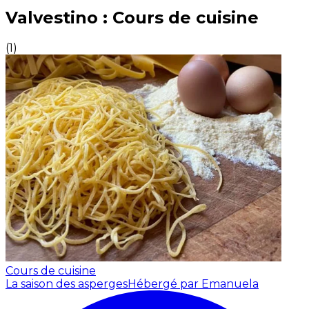
Expériences culinaires inoubliables : Expériences gas
Valvestino : Cours de cuisine
(
1
)
Cours de cuisine
La saison des asperges
Hébergé par Emanuela