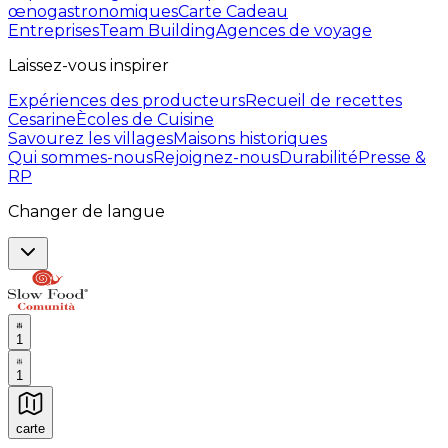
œnogastronomiques
Carte Cadeau
Entreprises
Team Building
Agences de voyage
Laissez-vous inspirer
Expériences des producteurs
Recueil de recettes
Cesarine
Ècoles de Cuisine
Savourez les villages
Maisons historiques
Qui sommes-nous
Rejoignez-nous
Durabilité
Presse &
RP
Changer de langue
1
1
carte