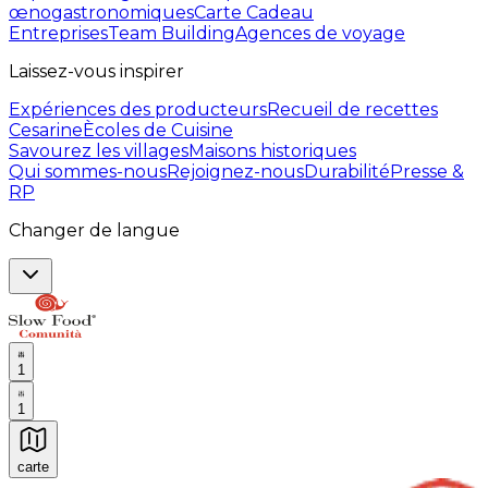
œnogastronomiques
Carte Cadeau
Entreprises
Team Building
Agences de voyage
Laissez-vous inspirer
Expériences des producteurs
Recueil de recettes
Cesarine
Ècoles de Cuisine
Savourez les villages
Maisons historiques
Qui sommes-nous
Rejoignez-nous
Durabilité
Presse &
RP
Changer de langue
1
1
carte
Expériences culinaires inoubliables : Expériences gas