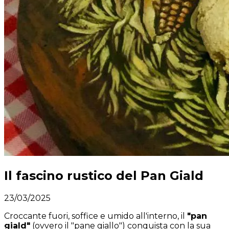
Il fascino rustico del Pan Giald
23/03/2025
Croccante fuori, soffice e umido all'interno, il
"pan
giald"
(ovvero il "pane giallo") conquista con la sua