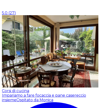
5.0
(
27
)
Corsi di cucina
Impariamo a fare focaccia e pane casereccio
insieme
Ospitato da Monica