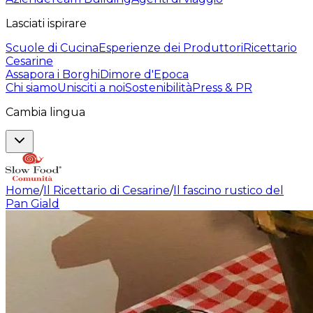
Lasciati ispirare
Scuole di Cucina
Esperienze dei Produttori
Ricettario
Cesarine
Assapora i Borghi
Dimore d'Epoca
Chi siamo
Unisciti a noi
Sostenibilità
Press & PR
Cambia lingua
Home
/
Il Ricettario di Cesarine
/
Il fascino rustico del
Pan Giald