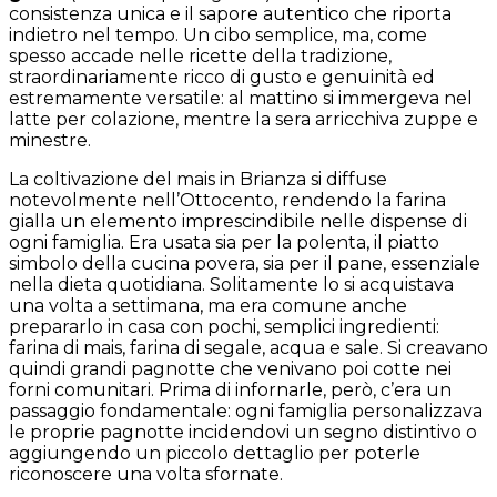
consistenza unica e il sapore autentico che riporta
indietro nel tempo. Un cibo semplice, ma, come
spesso accade nelle ricette della tradizione,
straordinariamente ricco di gusto e genuinità ed
estremamente versatile: al mattino si immergeva nel
latte per colazione, mentre la sera arricchiva zuppe e
minestre.
La coltivazione del mais in Brianza si diffuse
notevolmente nell’Ottocento, rendendo la farina
gialla un elemento imprescindibile nelle dispense di
ogni famiglia. Era usata sia per la polenta, il piatto
simbolo della cucina povera, sia per il pane, essenziale
nella dieta quotidiana. Solitamente lo si acquistava
una volta a settimana, ma era comune anche
prepararlo in casa con pochi, semplici ingredienti:
farina di mais, farina di segale, acqua e sale. Si creavano
quindi grandi pagnotte che venivano poi cotte nei
forni comunitari. Prima di infornarle, però, c’era un
passaggio fondamentale: ogni famiglia personalizzava
le proprie pagnotte incidendovi un segno distintivo o
aggiungendo un piccolo dettaglio per poterle
riconoscere una volta sfornate.