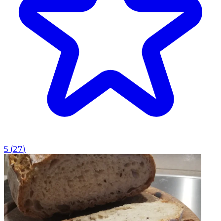
5
(
27
)