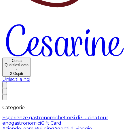
Cerca
Qualsiasi data
·
2
Ospiti
Unisciti a noi
Categorie
Esperienze gastronomiche
Corsi di Cucina
Tour
enogastronomici
Gift Card
Aziende
Team Building
Agenti di viaggio