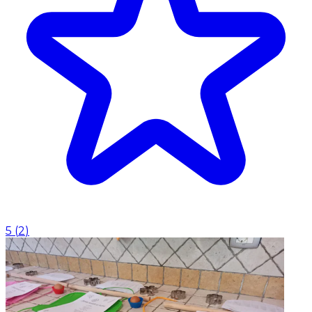
5
(
2
)