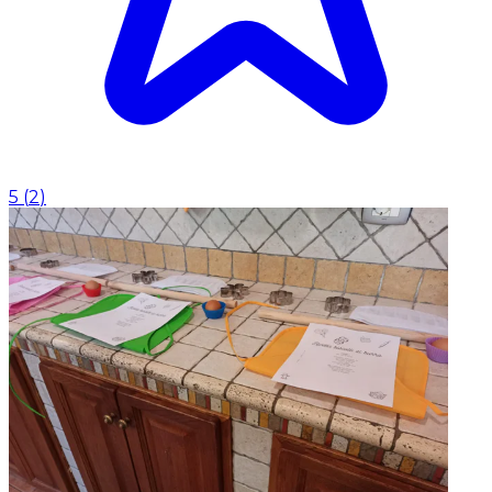
5
(
2
)