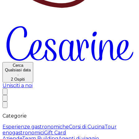
Cerca
Qualsiasi data
·
2
Ospiti
Unisciti a noi
Categorie
Esperienze gastronomiche
Corsi di Cucina
Tour
enogastronomici
Gift Card
Aziende
Team Building
Agenti di viaggio