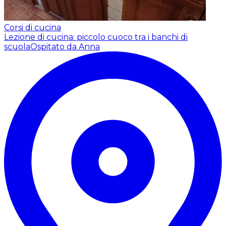
Corsi di cucina
Lezione di cucina: piccolo cuoco tra i banchi di
scuola
Ospitato da Anna