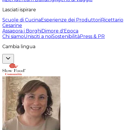
Lasciati ispirare
Scuole di Cucina
Esperienze dei Produttori
Ricettario
Cesarine
Assapora i Borghi
Dimore d'Epoca
Chi siamo
Unisciti a noi
Sostenibilità
Press & PR
Cambia lingua