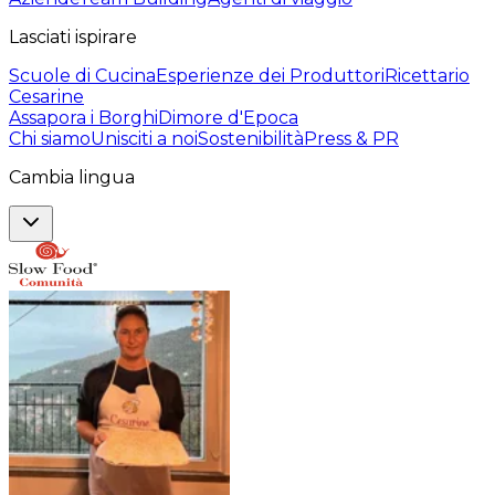
Lasciati ispirare
Scuole di Cucina
Esperienze dei Produttori
Ricettario
Cesarine
Assapora i Borghi
Dimore d'Epoca
Chi siamo
Unisciti a noi
Sostenibilità
Press & PR
Cambia lingua