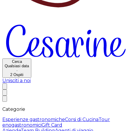
Cerca
Qualsiasi data
·
2
Ospiti
Unisciti a noi
Categorie
Esperienze gastronomiche
Corsi di Cucina
Tour
enogastronomici
Gift Card
Aziende
Team Building
Agenti di viaggio