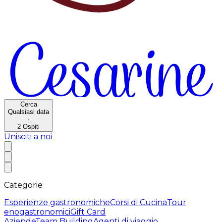
Cerca
Qualsiasi data
·
2
Ospiti
Unisciti a noi
Categorie
Esperienze gastronomiche
Corsi di Cucina
Tour
enogastronomici
Gift Card
Aziende
Team Building
Agenti di viaggio