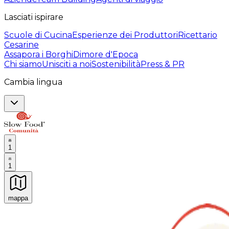
Lasciati ispirare
Scuole di Cucina
Esperienze dei Produttori
Ricettario
Cesarine
Assapora i Borghi
Dimore d'Epoca
Chi siamo
Unisciti a noi
Sostenibilità
Press & PR
Cambia lingua
1
1
mappa
Esperienze culinarie indimenticabili: Esperienze gastro