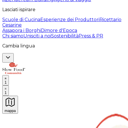
Lasciati ispirare
Scuole di Cucina
Esperienze dei Produttori
Ricettario
Cesarine
Assapora i Borghi
Dimore d'Epoca
Chi siamo
Unisciti a noi
Sostenibilità
Press & PR
Cambia lingua
1
1
mappa
Esperienze culinarie indimenticabili: Esperienze gastro