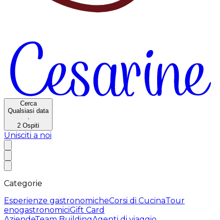
Cerca
Qualsiasi data
·
2
Ospiti
Unisciti a noi
Categorie
Esperienze gastronomiche
Corsi di Cucina
Tour
enogastronomici
Gift Card
Aziende
Team Building
Agenti di viaggio