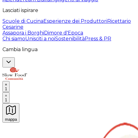
Lasciati ispirare
Scuole di Cucina
Esperienze dei Produttori
Ricettario
Cesarine
Assapora i Borghi
Dimore d'Epoca
Chi siamo
Unisciti a noi
Sostenibilità
Press & PR
Cambia lingua
1
1
mappa
Esperienze culinarie indimenticabili: Esperienze gastro