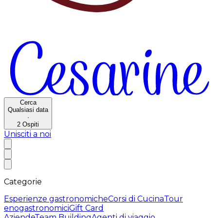
Cerca
Qualsiasi data
·
2
Ospiti
Unisciti a noi
Categorie
Esperienze gastronomiche
Corsi di Cucina
Tour
enogastronomici
Gift Card
Aziende
Team Building
Agenti di viaggio